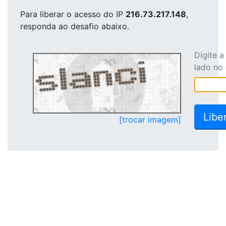
Para liberar o acesso
do IP
216.73.217.148
,
responda ao desafio abaixo.
Digite 
lado no
[trocar imagem]