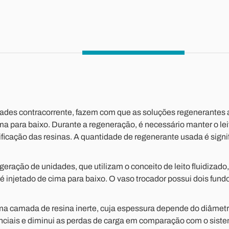
es contracorrente, fazem com que as soluções regenerantes at
ma para baixo. Durante a regeneração, é necessário manter o leito
sificação das resinas. A quantidade de regenerante usada é sign
eração de unidades, que utilizam o conceito de leito fluidizad
injetado de cima para baixo. O vaso trocador possui dois fundos f
a uma camada de resina inerte, cuja espessura depende do diâme
nciais e diminui as perdas de carga em comparação com o sistema